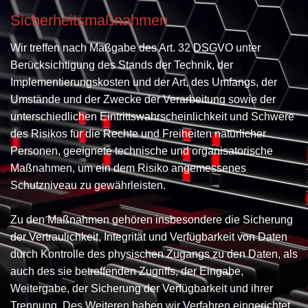
Sicherheitsmaßnahmen
Wir treffen nach Maßgabe des Art. 32 DSGVO unter
Berücksichtigung des Stands der Technik, der
Implementierungskosten und der Art, des Umfangs, der
Umstände und der Zwecke der Verarbeitung sowie der
unterschiedlichen Eintrittswahrscheinlichkeit und Schwere
des Risikos für die Rechte und Freiheiten natürlicher
Personen, geeignete technische und organisatorische
Maßnahmen, um ein dem Risiko angemessenes
Schutzniveau zu gewährleisten.
Zu den Maßnahmen gehören insbesondere die Sicherung
der Vertraulichkeit, Integrität und Verfügbarkeit von Daten
durch Kontrolle des physischen Zugangs zu den Daten, als
auch des sie betreffenden Zugriffs, der Eingabe,
Weitergabe, der Sicherung der Verfügbarkeit und ihrer
Trennung. Des Weiteren haben wir Verfahren eingerichtet,