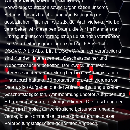
Wir verarbeiten Daten im Rahmen von
Verwaltungsaufgaben sowie Organisation unseres
Betriebs, Finanzbuchhaltung und Befolgung der
gesetzlichen Pflichten, wie z.B. der Archivierung. Hierbei
verarbeiten wir dieselben Daten, die wir im Rahmen der
Erbringung unserer vertraglichen Leistungen verarbeiten.
Die Verarbeitungsgrundlagen sind Art. 6 Abs. 1 lit. c.
DSGVO, Art. 6 Abs. 1 lit. f. DSGVO. Von der Verarbeitung
sind Kunden, Interessenten, Geschäftspartner und
Websitebesucher betroffen. Der Zweck und unser
Interesse an der Verarbeitung liegt in der Administration,
Finanzbuchhaltung, Büroorganisation, Archivierung von
Daten, also Aufgaben die der Aufrechterhaltung unserer
Geschäftstätigkeiten, Wahrnehmung unserer Aufgaben und
Erbringung unserer Leistungen dienen. Die Löschung der
Daten im Hinblick auf vertragliche Leistungen und die
vertragliche Kommunikation entspricht den, bei diesen
Verarbeitungstätigkeiten genannten Angaben.