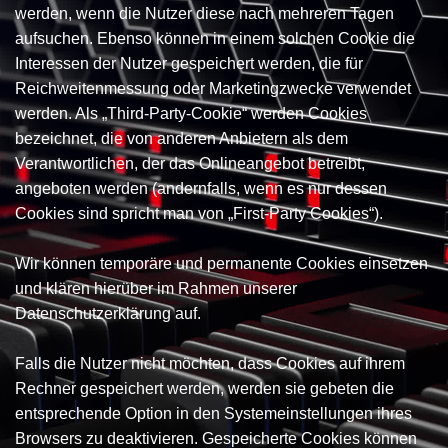
werden, wenn die Nutzer diese nach mehreren Tagen
aufsuchen. Ebenso können in einem solchen Cookie die
Interessen der Nutzer gespeichert werden, die für
Reichweitenmessung oder Marketingzwecke verwendet
werden. Als „Third-Party-Cookie“ werden Cookies
bezeichnet, die von anderen Anbietern als dem
Verantwortlichen, der das Onlineangebot betreibt,
angeboten werden (andernfalls, wenn es nur dessen
Cookies sind spricht man von „First-Party Cookies“).
Wir können temporäre und permanente Cookies einsetzen
und klären hierüber im Rahmen unserer
Datenschutzerklärung auf.
Falls die Nutzer nicht möchten, dass Cookies auf ihrem
Rechner gespeichert werden, werden sie gebeten die
entsprechende Option in den Systemeinstellungen ihres
Browsers zu deaktivieren. Gespeicherte Cookies können