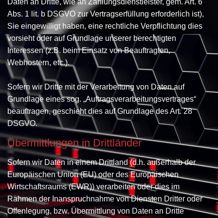
Daten an Dritte, wie an Zahlungsdienstleister, gem. Art. 6
Abs. 1 lit. b DSGVO zur Vertragserfüllung erforderlich ist),
Sie eingewilligt haben, eine rechtliche Verpflichtung dies
vorsieht oder auf Grundlage unserer berechtigten
Interessen (z.B. beim Einsatz von Beauftragten,
Webhostern, etc.).
Sofern wir Dritte mit der Verarbeitung von Daten auf
Grundlage eines sog. „Auftragsverarbeitungsvertrages“
beauftragen, geschieht dies auf Grundlage des Art. 28
DSGVO.
Übermittlungen in Drittländer
Sofern wir Daten in einem Drittland (d.h. außerhalb der
Europäischen Union (EU) oder des Europäischen
Wirtschaftsraums (EWR)) verarbeiten oder dies im
Rahmen der Inanspruchnahme von Diensten Dritter oder
Offenlegung, bzw. Übermittlung von Daten an Dritte