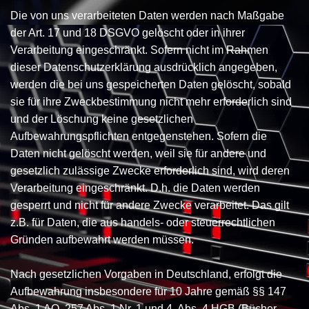
Die von uns verarbeiteten Daten werden nach Maßgabe
der Art. 17 und 18 DSGVO gelöscht oder in ihrer
Verarbeitung eingeschränkt. Sofern nicht im Rahmen
dieser Datenschutzerklärung ausdrücklich angegeben,
werden die bei uns gespeicherten Daten gelöscht, sobald
sie für ihre Zweckbestimmung nicht mehr erforderlich sind
und der Löschung keine gesetzlichen
Aufbewahrungspflichten entgegenstehen. Sofern die
Daten nicht gelöscht werden, weil sie für andere und
gesetzlich zulässige Zwecke erforderlich sind, wird deren
Verarbeitung eingeschränkt. D.h. die Daten werden
gesperrt und nicht für andere Zwecke verarbeitet. Das gilt
z.B. für Daten, die aus handels- oder steuerrechtlichen
Gründen aufbewahrt werden müssen.
Nach gesetzlichen Vorgaben in Deutschland, erfolgt die
Aufbewahrung insbesondere für 10 Jahre gemäß §§ 147
Abs. 1 AO, 257 Abs. 1 Nr. 1 und 4, Abs. 4 HGB (Bücher,