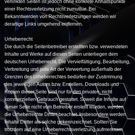
verlinkten Seiten ist jedoch ohne konkrete Anhaltspunkte
einer Rechtsverletzung nicht zumutbar. Bei
Bekanntwerden von Rechtsverletzungen werden wir
derartige Links umgehend entfernen.
Urheberrecht
Die durch die Seitenbetreiber erstellten bzw. verwendeten
Inhalte und Werke auf diesen Seiten unterliegen dem
deutschen Urheberrecht. Die Vervielfältigung, Bearbeitung,
Verbreitung und jede Art der Verwertung außerhalb der
Grenzen des Urheberrechtes bedürfen der Zustimmung
des jeweiligen Autors bzw. Erstellers. Downloads und
Kopien dieser Seite sind nur für den privaten, nicht
kommerziellen Gebrauch gestattet. Soweit die Inhalte auf
dieser Seite nicht vom Betreiber erstellt wurden, werden
die Urheberrechte Dritter beachtet. Insbesondere werden
Inhalte Dritter als solche gekennzeichnet. Sollten Sie
trotzdem auf eine Urheberrechtsverletzung aufmerksam