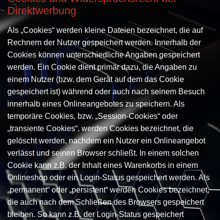
Direktwerbung
Als „Cookies“ werden kleine Dateien bezeichnet, die auf
Rechnern der Nutzer gespeichert werden. Innerhalb der
Cookies können unterschiedliche Angaben gespeichert
werden. Ein Cookie dient primär dazu, die Angaben zu
einem Nutzer (bzw. dem Gerät auf dem das Cookie
gespeichert ist) während oder auch nach seinem Besuch
innerhalb eines Onlineangebotes zu speichern. Als
temporäre Cookies, bzw. „Session-Cookies“ oder
„transiente Cookies“, werden Cookies bezeichnet, die
gelöscht werden, nachdem ein Nutzer ein Onlineangebot
verlässt und seinen Browser schließt. In einem solchen
Cookie kann z.B. der Inhalt eines Warenkorbs in einem
Onlineshop oder ein Login-Status gespeichert werden. Als
„permanent“ oder „persistent“ werden Cookies bezeichnet,
die auch nach dem Schließen des Browsers gespeichert
bleiben. So kann z.B. der Login-Status gespeichert