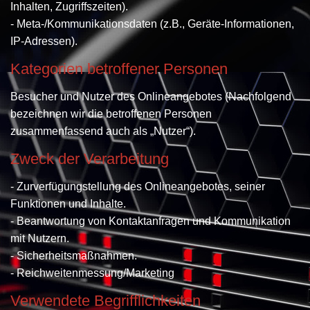
Inhalten, Zugriffszeiten).
- Meta-/Kommunikationsdaten (z.B., Geräte-Informationen,
IP-Adressen).
Kategorien betroffener Personen
Besucher und Nutzer des Onlineangebotes (Nachfolgend
bezeichnen wir die betroffenen Personen
zusammenfassend auch als „Nutzer“).
Zweck der Verarbeitung
- Zurverfügungstellung des Onlineangebotes, seiner
Funktionen und Inhalte.
- Beantwortung von Kontaktanfragen und Kommunikation
mit Nutzern.
- Sicherheitsmaßnahmen.
- Reichweitenmessung/Marketing
Verwendete Begrifflichkeiten