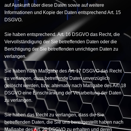
auf Auskunft über diese Daten sowie auf weitere
Informationen und Kopie der Daten entsprechend Art. 15
DSGVO.
Sie haben entsprechend. Art. 16 DSGVO das Recht, die
Vervollständigung der Sie betreffenden Daten oder die
Berichtigung der Sie betreffenden unrichtigen Daten zu
verlangen.
Sie haben nach Maßgabe des Art. 17 DSGVO das Recht
zu verlangen, dass betreffende Daten unverzüglich
gelöscht werden, bzw. alternativ nach Maßgabe des Art. 18
DSGVO eine Einschränkung der Verarbeitung der Daten
zu verlangen.
Sie haben das Recht zu verlangen, dass die Sie
betreffenden Daten, die Sie uns bereitgestellt haben nach
Maßgabe des Art. 20 DSGVO zu erhalten und deren