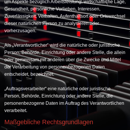
um Aspekte bezüglich Arbeitsleistung, wirtschaftliche Lage,
Gesundheit, persönliche Vorlieben, Interessen,
Zuverlässigkeit, Verhalten, Aufenthaltsort oder Ortswechsel
dieser natürlichen Person zu analysieren oder
vorherzusagen.
Als „Verantwortlicher“ wird die natürliche oder juristische
Person, Behörde, Einrichtung oder andere Stelle, die allein
oder gemeinsam mit anderen über die Zwecke und Mittel
der Verarbeitung von personenbezogenen Daten
entscheidet, bezeichnet.
„Auftragsverarbeiter“ eine natürliche oder juristische
Person, Behörde, Einrichtung oder andere Stelle, die
personenbezogene Daten im Auftrag des Verantwortlichen
verarbeitet.
Maßgebliche Rechtsgrundlagen