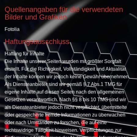
Quellenangaben für die verwendeten
Bilder und Grafiken
Fotolia
Haftungsausschluss
Haftung für Inhalte
Die Inhalte unserer Seiten wurden mit größter Sorgfalt
erstellt. Für die Richtigkeit, Vollständigkeit und Aktualität
der Inhalte können wir jedoch keine Gewähr übernehmen.
Als Diensteanbieter sind wir gemäß § 7 Abs.1 TMG für
eigene Inhalte auf diesen Seiten nach den allgemeinen
Gesetzen verantwortlich. Nach §§ 8 bis 10 TMG sind wir
als Diensteanbieter jedoch nicht verpflichtet, übermittelte
oder gespeicherte fremde Informationen zu überwachen
oder nach Umständen zu forschen, die auf eine
rechtswidrige Tätigkeit hinweisen. Verpflichtungen zur