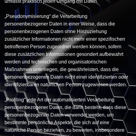
umfasst praktisch jeden Umgang mit Daten.
„Pseudonymisierung“ die Verarbeitung
personenbezogener Daten in einer Weise, dass die
personenbezogenen Daten ohne Hinzuziehung
zusätzlicher Informationen nicht mehr einer spezifischen
betroffenen Person zugeordnet werden können, sofern
diese zusätzlichen Informationen gesondert aufbewahrt
werden und technischen und organisatorischen
Maßnahmen unterliegen, die gewährleisten, dass die
personenbezogenen Daten nicht einer identifizierten oder
identifizierbaren natürlichen Person zugewiesen werden.
„Profiling“ jede Art der automatisierten Verarbeitung
personenbezogener Daten, die darin besteht, dass diese
personenbezogenen Daten verwendet werden, um
bestimmte persönliche Aspekte, die sich auf eine
natürliche Person beziehen, zu bewerten, insbesondere