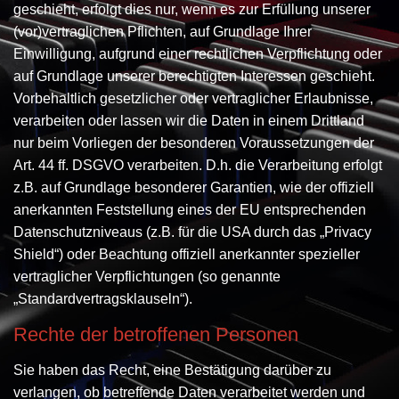
geschieht, erfolgt dies nur, wenn es zur Erfüllung unserer
(vor)vertraglichen Pflichten, auf Grundlage Ihrer
Einwilligung, aufgrund einer rechtlichen Verpflichtung oder
auf Grundlage unserer berechtigten Interessen geschieht.
Vorbehaltlich gesetzlicher oder vertraglicher Erlaubnisse,
verarbeiten oder lassen wir die Daten in einem Drittland
nur beim Vorliegen der besonderen Voraussetzungen der
Art. 44 ff. DSGVO verarbeiten. D.h. die Verarbeitung erfolgt
z.B. auf Grundlage besonderer Garantien, wie der offiziell
anerkannten Feststellung eines der EU entsprechenden
Datenschutzniveaus (z.B. für die USA durch das „Privacy
Shield“) oder Beachtung offiziell anerkannter spezieller
vertraglicher Verpflichtungen (so genannte
„Standardvertragsklauseln“).
Rechte der betroffenen Personen
Sie haben das Recht, eine Bestätigung darüber zu
verlangen, ob betreffende Daten verarbeitet werden und