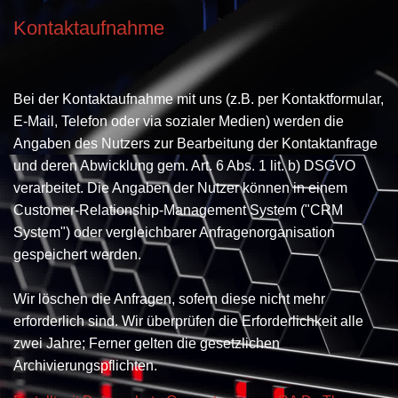
Kontaktaufnahme
Bei der Kontaktaufnahme mit uns (z.B. per Kontaktformular,
E-Mail, Telefon oder via sozialer Medien) werden die
Angaben des Nutzers zur Bearbeitung der Kontaktanfrage
und deren Abwicklung gem. Art. 6 Abs. 1 lit. b) DSGVO
verarbeitet. Die Angaben der Nutzer können in einem
Customer-Relationship-Management System ("CRM
System") oder vergleichbarer Anfragenorganisation
gespeichert werden.
Wir löschen die Anfragen, sofern diese nicht mehr
erforderlich sind. Wir überprüfen die Erforderlichkeit alle
zwei Jahre; Ferner gelten die gesetzlichen
Archivierungspflichten.